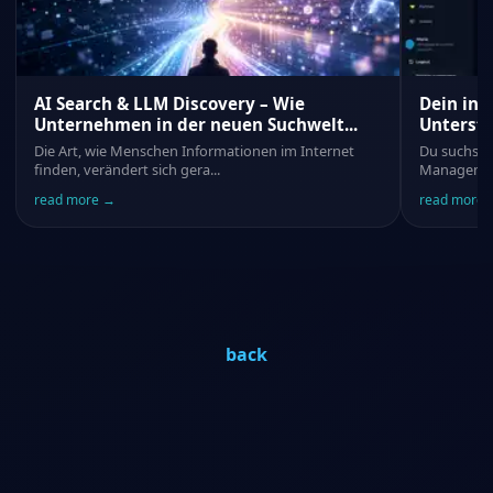
AI Search & LLM Discovery – Wie
Dein ind
Unternehmen in der neuen Suchwelt...
Unterst
Die Art, wie Menschen Informationen im Internet
Du suchst
finden, verändert sich gera
...
Management
read more
→
read more
back