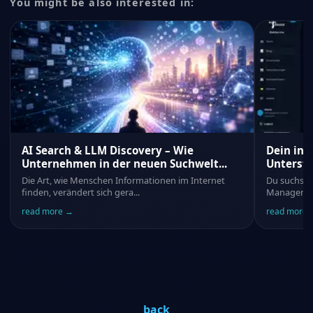
You might be also interested in:
AI Search & LLM Discovery – Wie
Dein ind
Unternehmen in der neuen Suchwelt...
Unterst
Die Art, wie Menschen Informationen im Internet
Du suchst
finden, verändert sich gera
...
Management
read more
→
read more
back