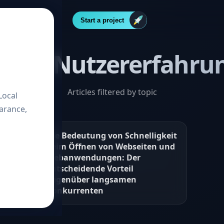
Start a project
Post “Nutzererfahru
Articles filtered by topic
Local
arance,
Die Bedeutung von Schnelligkeit
beim Öffnen von Webseiten und
Webanwendungen: Der
entscheidende Vorteil
gegenüber langsamen
Konkurrenten